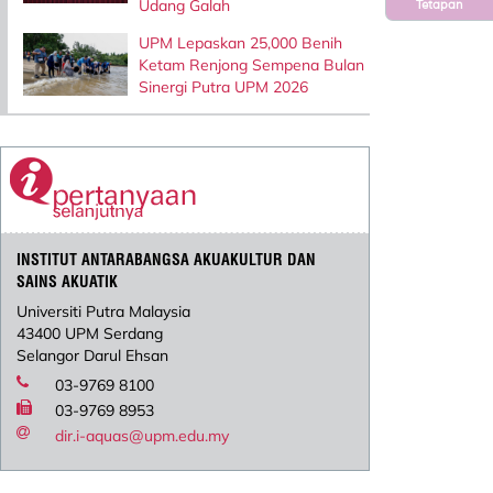
Udang Galah
Tetapan
UPM Lepaskan 25,000 Benih
Ketam Renjong Sempena Bulan
Sinergi Putra UPM 2026
INSTITUT ANTARABANGSA AKUAKULTUR DAN
SAINS AKUATIK
Universiti Putra Malaysia
43400 UPM Serdang
Selangor Darul Ehsan
03-9769 8100
03-9769 8953
dir.i-aquas@upm.edu.my