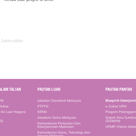
_fakhrulddin
ALAM TALIAN
PAUTAN LUAR
PAUTAN PANTAS
PM
Jabatan Standard Malaysia
Blueprint Keterja
Online
PTPTN
e-Zakat UPM
 Ke Luar Negara
SIRIM
Piagam Pelangga
Akademi Sains Malaysia
Sistem Ilmu Sumbe
MS)
(SISMAN)
Kementerian Pertanian Dan
Keterjaminan Makanan
UPMIP (Harta Intel
Kementerian Sains, Teknologi dan
Inovasi Malaysia