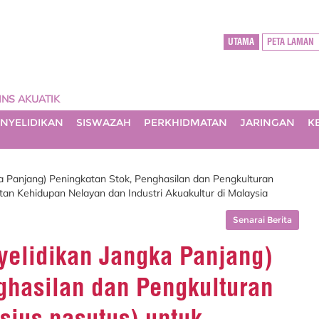
UTAMA
PETA LAMAN
NS AKUATIK
NYELIDIKAN
SISWAZAH
PERKHIDMATAN
JARINGAN
K
a Panjang) Peningkatan Stok, Penghasilan dan Pengkulturan
tan Kehidupan Nelayan dan Industri Akuakultur di Malaysia
Senarai Berita
elidikan Jangka Panjang)
ghasilan dan Pengkulturan
sius nasutus) untuk