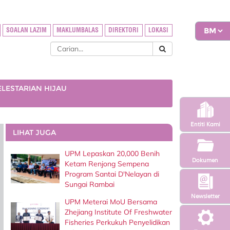
SOALAN LAZIM
MAKLUMBALAS
DIREKTORI
LOKASI
ELESTARIAN HIJAU
Entiti Kami
LIHAT JUGA
UPM Lepaskan 20,000 Benih
Dokumen
Ketam Renjong Sempena
Program Santai D'Nelayan di
Sungai Rambai
Newsletter
UPM Meterai MoU Bersama
Zhejiang Institute Of Freshwater
Fisheries Perkukuh Penyelidikan