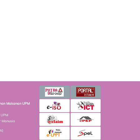
minan Makanan UPM
n UPM
r Manusia
ek)